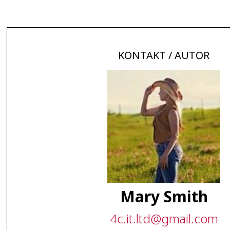
KONTAKT / AUTOR
Mary Smith
4c
.
it
.
ltd
@
gmail
.
com